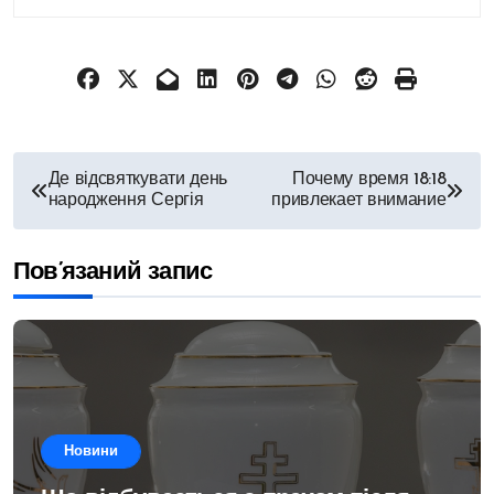
Навігація
Де відсвяткувати день
Почему время 18:18
народження Сергія
привлекает внимание
записів
Пов’язаний запис
Новини