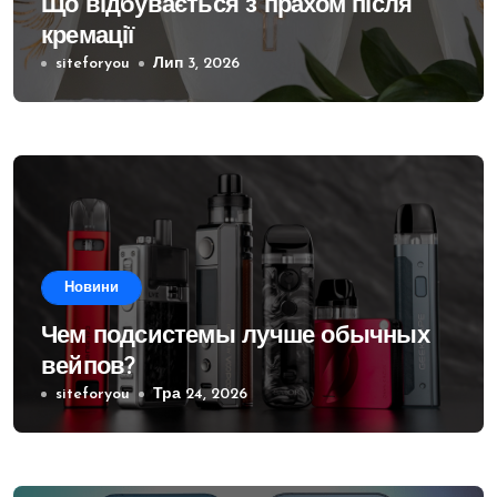
Що відбувається з прахом після
кремації
siteforyou
Лип 3, 2026
Новини
Чем подсистемы лучше обычных
вейпов?
siteforyou
Тра 24, 2026